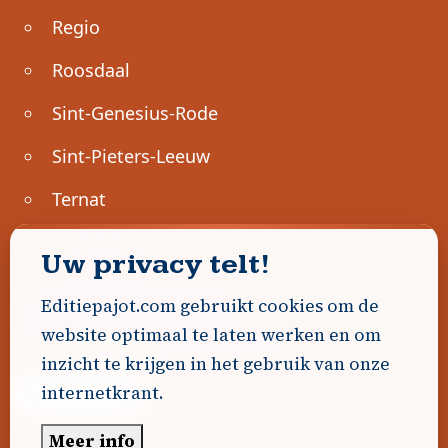
Regio
Roosdaal
Sint-Genesius-Rode
Sint-Pieters-Leeuw
Ternat
Ondernemen
Uw privacy telt!
Geen advertenties gevonden.
Editiepajot.com gebruikt cookies om de
website optimaal te laten werken en om
Uw advertentie hier? Contacteer ons!
inzicht te krijgen in het gebruik van onze
internetkrant.
Word Partner!
Meer info