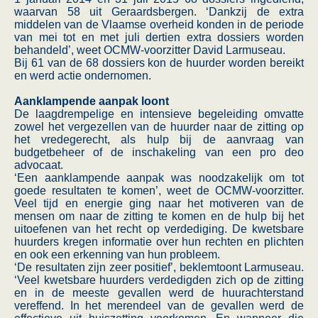
waarvan 58 uit Geraardsbergen. ‘Dankzij de extra
middelen van de Vlaamse overheid konden in de periode
van mei tot en met juli dertien extra dossiers worden
behandeld’, weet OCMW-voorzitter David Larmuseau.
Bij 61 van de 68 dossiers kon de huurder worden bereikt
en werd actie ondernomen.
Aanklampende aanpak loont
De laagdrempelige en intensieve begeleiding omvatte
zowel het vergezellen van de huurder naar de zitting op
het vredegerecht, als hulp bij de aanvraag van
budgetbeheer of de inschakeling van een pro deo
advocaat.
‘Een aanklampende aanpak was noodzakelijk om tot
goede resultaten te komen’, weet de OCMW-voorzitter.
Veel tijd en energie ging naar het motiveren van de
mensen om naar de zitting te komen en de hulp bij het
uitoefenen van het recht op verdediging. De kwetsbare
huurders kregen informatie over hun rechten en plichten
en ook een erkenning van hun probleem.
‘De resultaten zijn zeer positief’, beklemtoont Larmuseau.
‘Veel kwetsbare huurders verdedigden zich op de zitting
en in de meeste gevallen werd de huurachterstand
vereffend. In het merendeel van de gevallen werd de