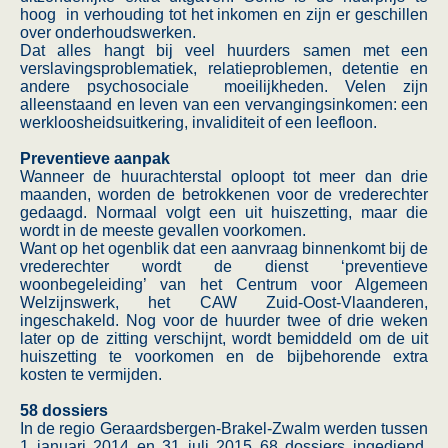
hoog in verhouding tot het inkomen en zijn er geschillen
over onderhoudswerken.
Dat alles hangt bij veel huurders samen met een
verslavingsproblematiek, relatieproblemen, detentie en
andere psychosociale moeilijkheden. Velen zijn
alleenstaand en leven van een vervangingsinkomen: een
werkloosheidsuitkering, invaliditeit of een leefloon.
Preventieve aanpak
Wanneer de huurachterstal oploopt tot meer dan drie
maanden, worden de betrokkenen voor de vrederechter
gedaagd. Normaal volgt een uit huiszetting, maar die
wordt in de meeste gevallen voorkomen.
Want op het ogenblik dat een aanvraag binnenkomt bij de
vrederechter wordt de dienst ‘preventieve
woonbegeleiding’ van het Centrum voor Algemeen
Welzijnswerk, het CAW Zuid-Oost-Vlaanderen,
ingeschakeld. Nog voor de huurder twee of drie weken
later op de zitting verschijnt, wordt bemiddeld om de uit
huiszetting te voorkomen en de bijbehorende extra
kosten te vermijden.
58 dossiers
In de regio Geraardsbergen-Brakel-Zwalm werden tussen
1 januari 2014 en 31 juli 2015 68 dossiers ingediend,