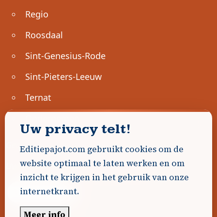
Regio
Roosdaal
Sint-Genesius-Rode
Sint-Pieters-Leeuw
Ternat
Ondernemen
Uw privacy telt!
Geen advertenties gevonden.
Editiepajot.com gebruikt cookies om de
website optimaal te laten werken en om
Uw advertentie hier? Contacteer ons!
inzicht te krijgen in het gebruik van onze
internetkrant.
Word Partner!
Meer info