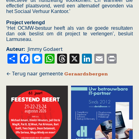
effectieve uit huiszetting voorkomen. En wanneer die
effectief plaatsvond, werd een alternatief gevonden via
het Sociaal Verhuur Kantoor.’
Project verlengd
‘Het OCMW-bestuur heeft als van de goede resultaten
dan ook beslist om dit project te verlengen’, besluit
Larmuseau.
Auteur
Jimmy Godaert
Share
Facebook
Messenger
WhatsApp
Threads
X
LinkedIn
Email
Prin
Geraardsbergen