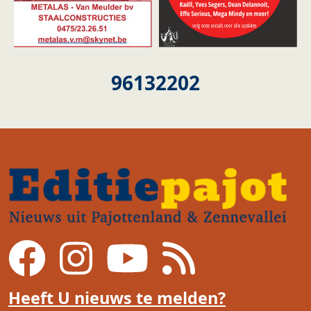
96132202
Heeft U nieuws te melden?