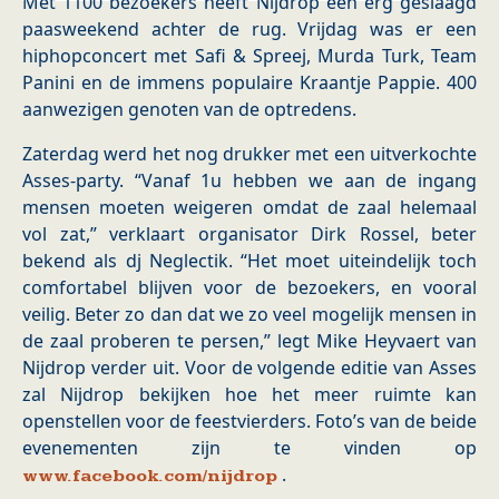
Met 1100 bezoekers heeft Nijdrop een erg geslaagd
paasweekend achter de rug. Vrijdag was er een
hiphopconcert met Safi & Spreej, Murda Turk, Team
Panini en de immens populaire Kraantje Pappie. 400
aanwezigen genoten van de optredens.
Zaterdag werd het nog drukker met een uitverkochte
Asses-party. “Vanaf 1u hebben we aan de ingang
mensen moeten weigeren omdat de zaal helemaal
vol zat,” verklaart organisator Dirk Rossel, beter
bekend als dj Neglectik. “Het moet uiteindelijk toch
comfortabel blijven voor de bezoekers, en vooral
veilig. Beter zo dan dat we zo veel mogelijk mensen in
de zaal proberen te persen,” legt Mike Heyvaert van
Nijdrop verder uit. Voor de volgende editie van Asses
zal Nijdrop bekijken hoe het meer ruimte kan
openstellen voor de feestvierders. Foto’s van de beide
evenementen zijn te vinden op
.
www.facebook.com/nijdrop