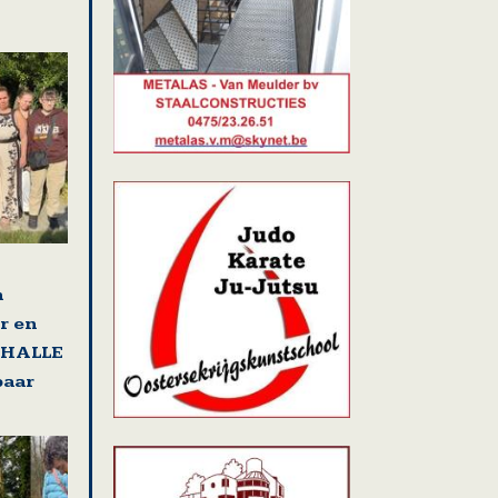
n
r en
t HALLE
paar