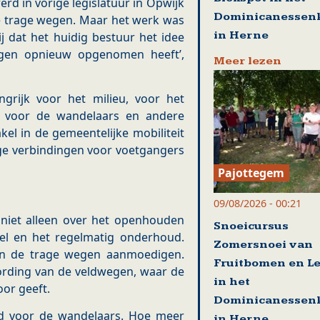
d in vorige legislatuur in Opwijk
Dominicanessenk
 trage wegen. Maar het werk was
in Herne
ij dat het huidig bestuur het idee
gen opnieuw opgenomen heeft’,
Meer lezen
grijk voor het milieu, voor het
d voor de wandelaars en andere
kel in de gemeentelijke mobiliteit
ige verbindingen voor voetgangers
Pajottegem
09/08/2026 - 00:21
niet alleen over het openhouden
Snoeicursus
el en het regelmatig onderhoud.
Zomersnoei van
an de trage wegen aanmoedigen.
Fruitbomen en Le
ording van de veldwegen, waar de
in het
oor geeft.
Dominicanessenk
d voor de wandelaars. Hoe meer
in Herne