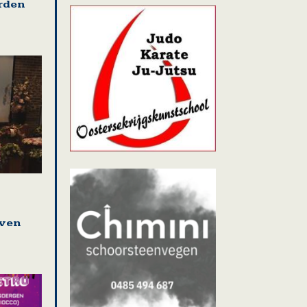
rden
even