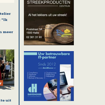
telier
 “Ik
n meer
w
te uit