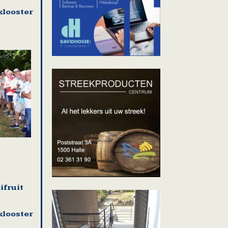
looster
ifruit
looster