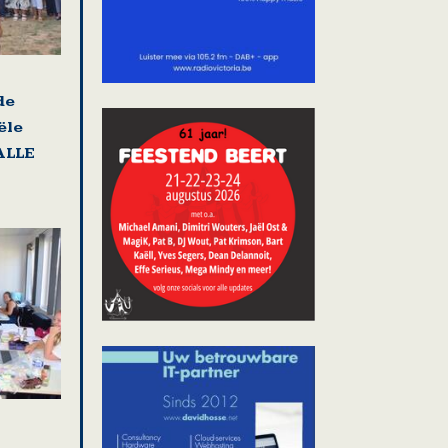
de
ële
ALLE