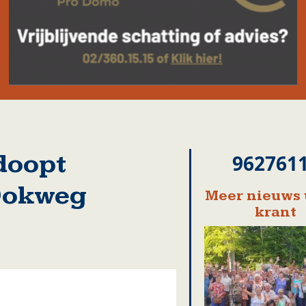
doopt
962761
Dokweg
Meer nieuws 
krant