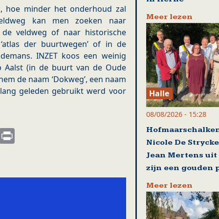
, hoe minder het onderhoud zal
Meer lezen
veldweg kan men zoeken naar
 de veldweg of naar historische
atlas der buurtwegen’ of in de
indemans. INZET koos een weinig
 Aalst (in de buurt van de Oude
f hem de naam ‘Dokweg’, een naam
 lang geleden gebruikt werd voor
Halle
08/08/2026 - 15:28
Hofmaarschalke
s
nkedIn
Email
Print
Nicole De Strycke
Jean Mertens ui
zijn een gouden 
Meer lezen