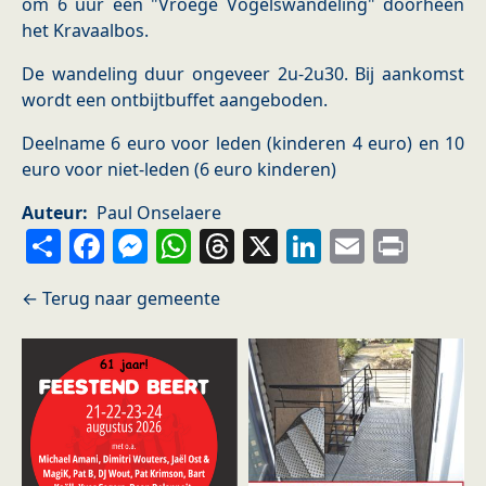
om 6 uur een "Vroege Vogelswandeling" doorheen
het Kravaalbos.
De wandeling duur ongeveer 2u-2u30. Bij aankomst
wordt een ontbijtbuffet aangeboden.
Deelname 6 euro voor leden (kinderen 4 euro) en 10
euro voor niet-leden (6 euro kinderen)
Auteur
Paul Onselaere
Share
Facebook
Messenger
WhatsApp
Threads
X
LinkedIn
Email
Prin