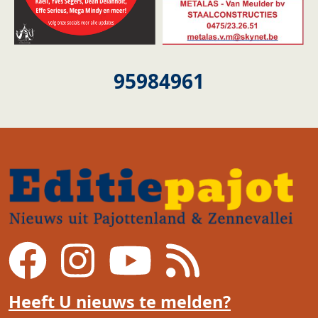
95984961
Heeft U nieuws te melden?