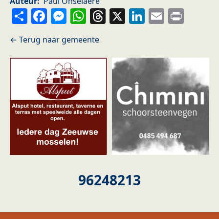
Auteur
Paul Onselaere
Share
Facebook
Messenger
WhatsApp
Threads
X
LinkedIn
Email
Prin
96248213