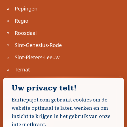
Pepingen
Regio
Roosdaal
Sint-Genesius-Rode
Sint-Pieters-Leeuw
Ternat
Ondernemen
Uw privacy telt!
Geen advertenties gevonden.
Editiepajot.com gebruikt cookies om de
website optimaal te laten werken en om
Uw advertentie hier? Contacteer ons!
inzicht te krijgen in het gebruik van onze
internetkrant.
Word Partner!