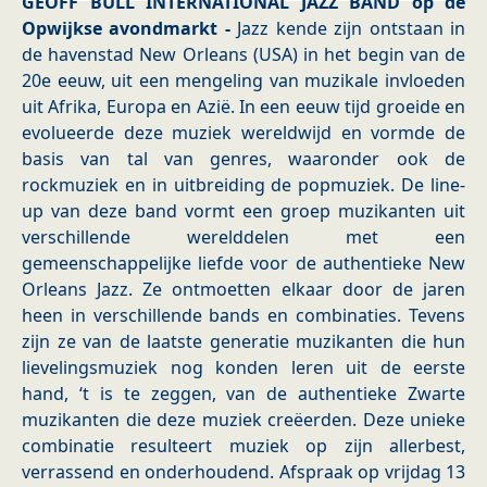
GEOFF BULL INTERNATIONAL JAZZ BAND op de
Opwijkse avondmarkt -
Jazz kende zijn ontstaan in
de havenstad New Orleans (USA) in het begin van de
20e eeuw, uit een mengeling van muzikale invloeden
uit Afrika, Europa en Azië. In een eeuw tijd groeide en
evolueerde deze muziek wereldwijd en vormde de
basis van tal van genres, waaronder ook de
rockmuziek en in uitbreiding de popmuziek. De line-
up van deze band vormt een groep muzikanten uit
verschillende werelddelen met een
gemeenschappelijke liefde voor de authentieke New
Orleans Jazz. Ze ontmoetten elkaar door de jaren
heen in verschillende bands en combinaties. Tevens
zijn ze van de laatste generatie muzikanten die hun
lievelingsmuziek nog konden leren uit de eerste
hand, ‘t is te zeggen, van de authentieke Zwarte
muzikanten die deze muziek creëerden. Deze unieke
combinatie resulteert muziek op zijn allerbest,
verrassend en onderhoudend. Afspraak op vrijdag 13