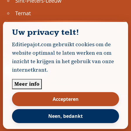
Sint-Pieters-Leeuw
Ternat
Ondernemen
Uw privacy telt!
Geen advertenties gevonden.
Editiepajot.com gebruikt cookies om de
website optimaal te laten werken en om
Uw advertentie hier? Contacteer ons!
inzicht te krijgen in het gebruik van onze
internetkrant.
Word Partner!
Meer info
© 2026
Editiepajot.com
|
Algemene voorwaarden
Accepteren
|
Disclaimer
|
Privacybeleid
|
Cookiebeleid
|
Gerealiseerd door
DavidHosse.net
Neen, bedankt