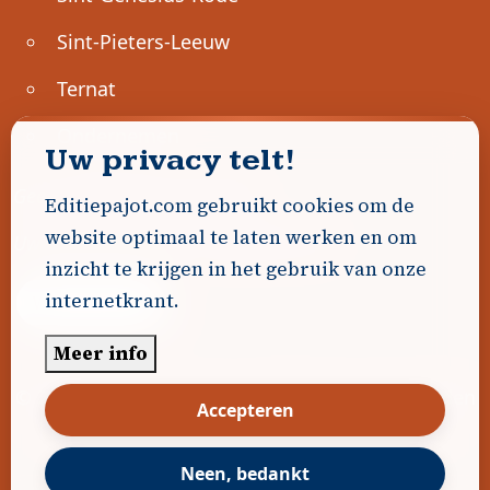
Sint-Pieters-Leeuw
Ternat
Ondernemen
Uw privacy telt!
Geen advertenties gevonden.
Editiepajot.com gebruikt cookies om de
website optimaal te laten werken en om
Uw advertentie hier? Contacteer ons!
inzicht te krijgen in het gebruik van onze
internetkrant.
Word Partner!
Meer info
© 2026
Editiepajot.com
|
Algemene voorwaarden
Accepteren
|
Disclaimer
|
Privacybeleid
|
Cookiebeleid
|
Gerealiseerd door
DavidHosse.net
Neen, bedankt