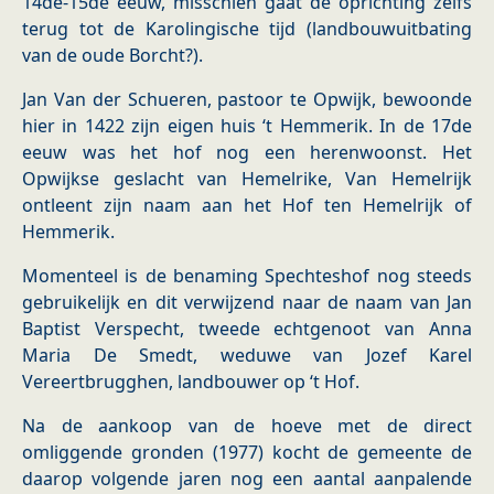
14de-15de eeuw, misschien gaat de oprichting zelfs
terug tot de Karolingische tijd (landbouwuitbating
van de oude Borcht?).
Jan Van der Schueren, pastoor te Opwijk, bewoonde
hier in 1422 zijn eigen huis ‘t Hemmerik. In de 17de
eeuw was het hof nog een herenwoonst. Het
Opwijkse geslacht van Hemelrike, Van Hemelrijk
ontleent zijn naam aan het Hof ten Hemelrijk of
Hemmerik.
Momenteel is de benaming Spechteshof nog steeds
gebruikelijk en dit verwijzend naar de naam van Jan
Baptist Verspecht, tweede echtgenoot van Anna
Maria De Smedt, weduwe van Jozef Karel
Vereertbrugghen, landbouwer op ‘t Hof.
Na de aankoop van de hoeve met de direct
omliggende gronden (1977) kocht de gemeente de
daarop volgende jaren nog een aantal aanpalende