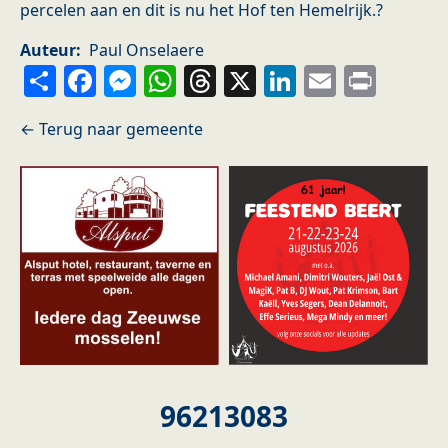
percelen aan en dit is nu het Hof ten Hemelrijk.?
Auteur
Paul Onselaere
Share
Facebook
Messenger
WhatsApp
Threads
X
LinkedIn
Email
Prin
96213083