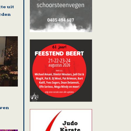
te uit
rden
even