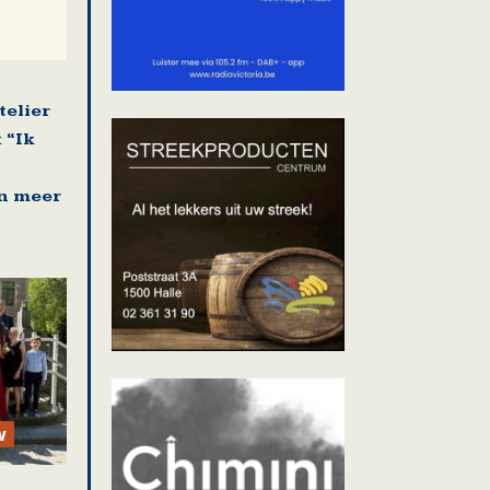
telier
 “Ik
n meer
w