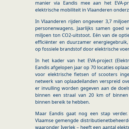
manier via Eandis mee aan het EVA-pr
elektrische mobiliteit in Vlaanderen onder
In Vlaanderen rijden ongeveer 3,7 miljoe
personenwagens. Jaarlijks samen goed vo
miljoen ton CO2-uitstoot. Eén van de opt
efficiënter en duurzamer energiegebruik,
op fossiele brandstof door elektrische voe
In het kader van het EVA-project (Elektr
Eandis afgelopen jaar op 70 locaties oplaa
voor elektrische fietsen of scooters i
netwerk van oplaadeilanden verspreid ov
er invulling worden gegeven aan de doels
binnen een straal van 20 km of binne
binnen bereik te hebben.
Maar Eandis gaat nog een stap verder. H
Vlaamse gemengde distributienetbeheerder
waaronder Iverlek – heeft een aantal elek