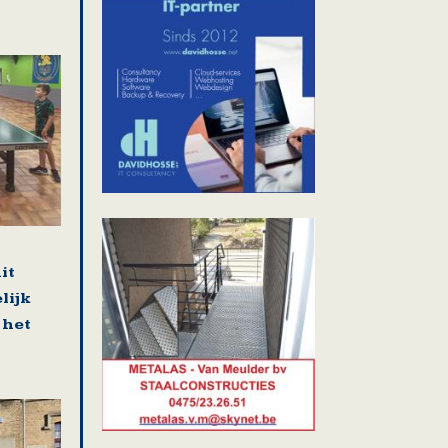
it
lijk
 het