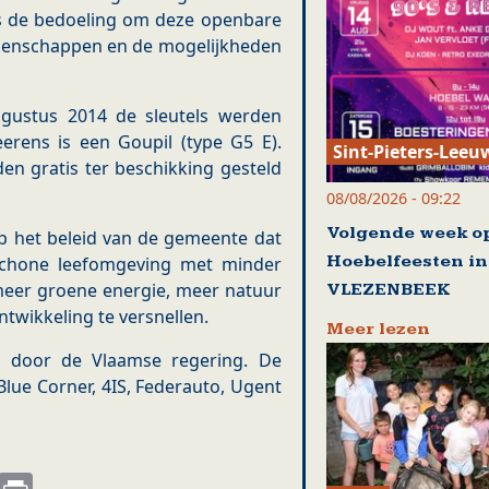
is de bedoeling om deze openbare
igenschappen en de mogelijkheden
gustus 2014 de sleutels werden
rens is een Goupil (type G5 E).
Sint-Pieters-Leeu
 gratis ter beschikking gesteld
08/08/2026 - 09:22
Volgende week o
op het beleid van de gemeente dat
Hoebelfeesten in
 schone leefomgeving met minder
 meer groene energie, meer natuur
VLEZENBEEK
twikkeling te versnellen.
Meer lezen
nd door de Vlaamse regering. De
Blue Corner, 4IS, Federauto, Ugent
s
nkedIn
Email
Print