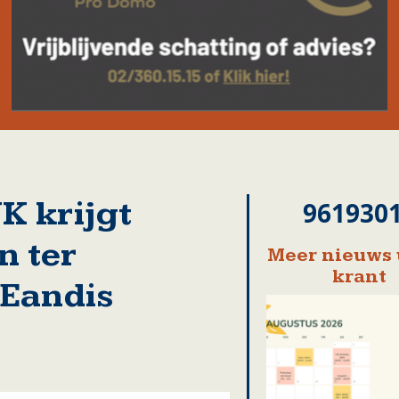
 krijgt
961930
n ter
Meer nieuws 
krant
 Eandis