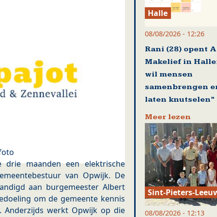
Halle
08/08/2026 - 12:26
Rani (28) opent A
Makelief in Halle:
wil mensen
samenbrengen e
laten knutselen”
Meer lezen
foto
de drie maanden een elektrische
gemeentebestuur van Opwijk. De
andigd aan burgemeester Albert
Sint-Pieters-Leeu
ls bedoeling om de gemeente kennis
t. Anderzijds werkt Opwijk op die
08/08/2026 - 12:13