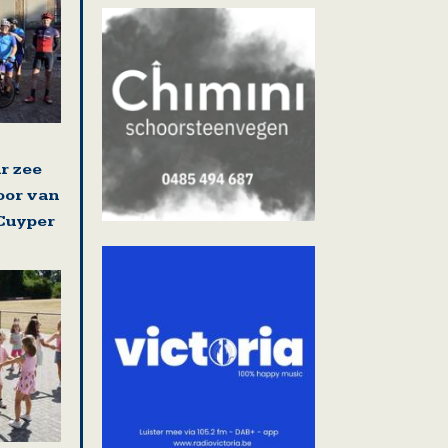
r zee
poor van
Cuyper