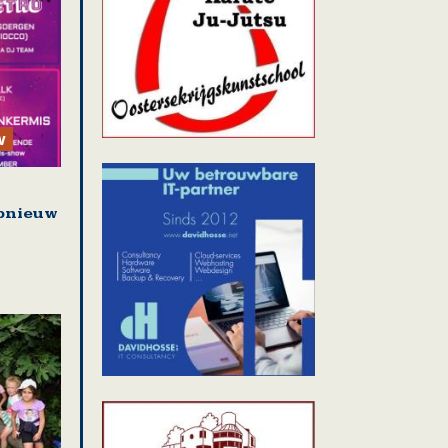
w
pnieuw