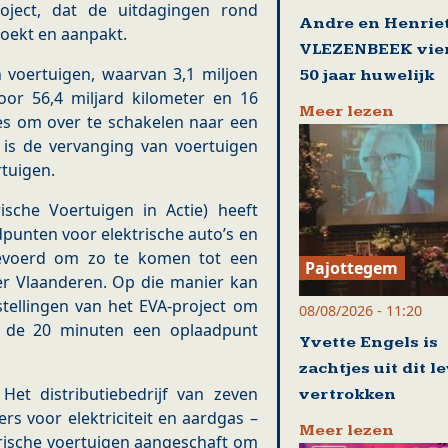
oject, dat de uitdagingen rond
Andre en Henriet
zoekt en aanpakt.
VLEZENBEEK vie
n voertuigen, waarvan 3,1 miljoen
50 jaar huwelijk
or 56,4 miljard kilometer en 16
Meer lezen
ies om over te schakelen naar een
 is de vervanging van voertuigen
rtuigen.
ische Voertuigen in Actie) heeft
dpunten voor elektrische auto’s en
ngevoerd om zo te komen tot een
Pajottegem
er Vlaanderen. Op die manier kan
tellingen van het EVA-project om
08/08/2026 - 11:20
n de 20 minuten een oplaadpunt
Yvette Engels is
zachtjes uit dit l
et distributiebedrijf van zeven
vertrokken
s voor elektriciteit en aardgas –
Meer lezen
trische voertuigen aangeschaft om