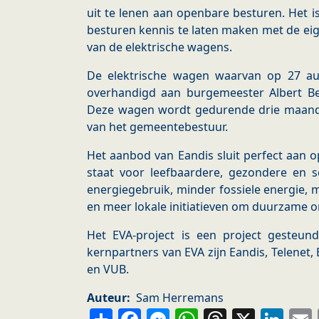
uit te lenen aan openbare besturen. Het 
besturen kennis te laten maken met de e
van de elektrische wagens.
De elektrische wagen waarvan op 27 au
overhandigd aan burgemeester Albert Bee
Deze wagen wordt gedurende drie maanden
van het gemeentebestuur.
Het aanbod van Eandis sluit perfect aan 
staat voor leefbaardere, gezondere en
energiegebruik, minder fossiele energie,
en meer lokale initiatieven om duurzame on
Het EVA-project is een project gesteu
kernpartners van EVA zijn Eandis, Telenet, 
en VUB.
Auteur
Sam Herremans
Share
Facebook
Messenger
WhatsApp
Thread
X
Li