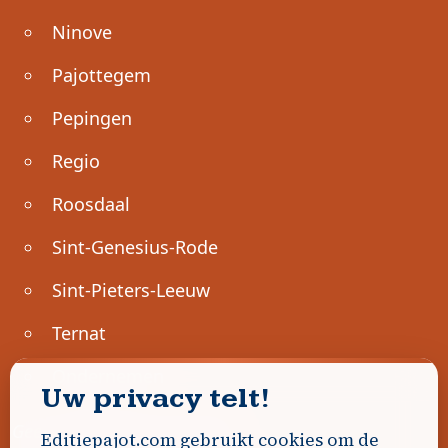
Ninove
Pajottegem
Pepingen
Regio
Roosdaal
Sint-Genesius-Rode
Sint-Pieters-Leeuw
Ternat
Ondernemen
Uw privacy telt!
Geen advertenties gevonden.
Editiepajot.com gebruikt cookies om de