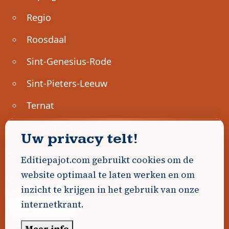
Regio
Roosdaal
Sint-Genesius-Rode
Sint-Pieters-Leeuw
Ternat
Ondernemen
Uw privacy telt!
Geen advertenties gevonden.
Editiepajot.com gebruikt cookies om de
website optimaal te laten werken en om
Uw advertentie hier? Contacteer ons!
inzicht te krijgen in het gebruik van onze
internetkrant.
Word Partner!