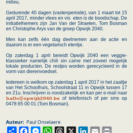
milieu.
Gedurende 40 dagen (vastenperiode), van 1 maart tot 15
april 2017, minder vlees en vis eten is de boodschap. De
initiatiefnemers zijn Jan Van der Straeten, Tom Bosman
en Christophe Arys van de groep Opwijk 2040.
Men kan zelfs één dag deelnemen aan de actie en
daarom is er een vegetarisch etentje.
Op zaterdag 1 april bereidt Opwijk 2040 een veggie-
klassieker namelijk chili sin carne met zoveel mogelijk
lokale producten. De restjes worden gerecycleerd in de
vorm van dierenvoedsel.
Iedereen is welkom op zaterdag 1 april 2017 in het zaaltje
van Het Schoolhuis, Schoolstraat 11 in Opwijk tussen 17
en 21u. Inschrijven is noodzakelijk en kan per e-mail naar
hallo@opwijk2040.be
of telefonisch of per sms op
0478 65 00 01 (Tom Bosman).
Auteur
Paul Onselaere
Share
Facebook
Messenger
WhatsApp
Threads
X
LinkedIn
Email
Prin