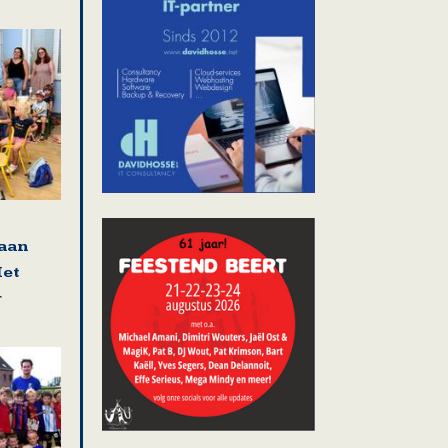
 aan
Het
r