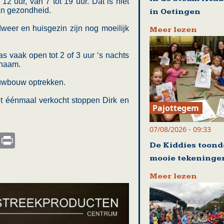
12 uur, van 7 tot 19 uur. Dat is niet
an gezondheid.
in Oetingen
dweer en huisgezin zijn nog moeilijk
Meer lezen
s vaak open tot 2 of 3 uur ‘s nachts
chaam.
euwbouw optrekken.
t éénmaal verkocht stoppen Dirk en
Pajottegem
07/08/2026 - 09:33
s
nkedIn
Email
Print
De Kiddies toon
mooie tekeninge
Meer lezen