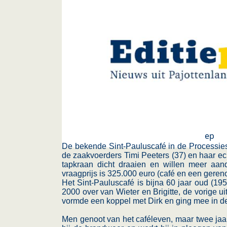
ep
De bekende Sint-Pauluscafé in de Processiest
de zaakvoerders Timi Peeters (37) en haar ec
tapkraan dicht draaien en willen meer aa
vraagprijs is 325.000 euro (café en een gere
Het Sint-Pauluscafé is bijna 60 jaar oud (19
2000 over van Wieter en Brigitte, de vorige uit
vormde een koppel met Dirk en ging mee in d
Men genoot van het caféleven, maar twee jaar 