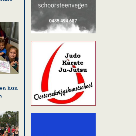
den hun
n