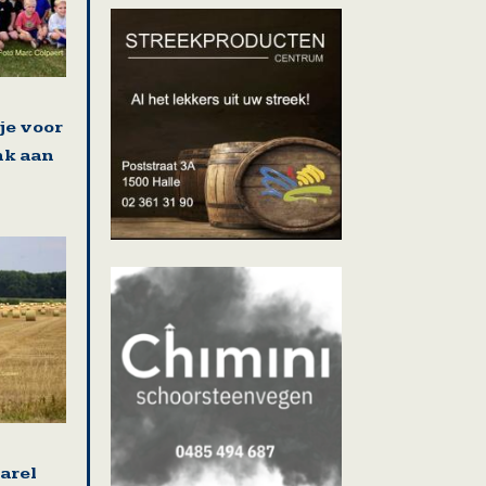
je voor
nk aan
arel