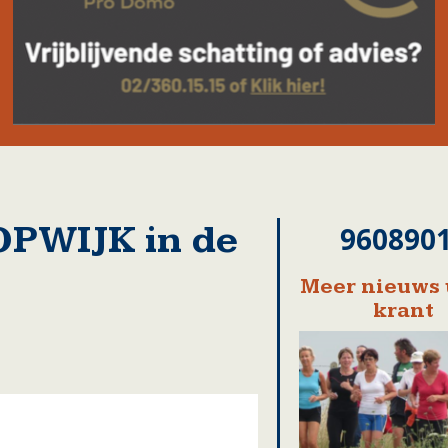
OPWIJK in de
960890
Meer nieuws 
krant