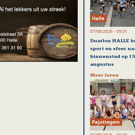
Halle
07/08/2026 - 09:31
Duatlon HALLE b
sport en sfeer na
binnenstad op 15
augustus
Meer lezen
Pajottegem
07/08/2026 - 09:30