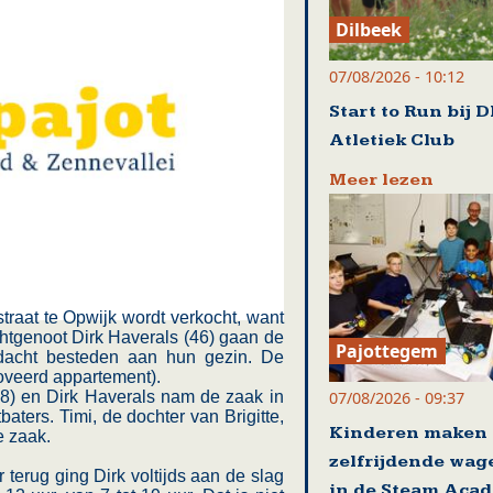
Dilbeek
07/08/2026 - 10:12
Start to Run bij 
Atletiek Club
Meer lezen
raat te Opwijk wordt verkocht, want
htgenoot Dirk Haverals (46) gaan de
Pajottegem
ndacht besteden aan hun gezin. De
noveerd appartement).
07/08/2026 - 09:37
58) en Dirk Haverals nam de zaak in
baters. Timi, de dochter van Brigitte,
Kinderen maken
e zaak.
zelfrijdende wag
terug ging Dirk voltijds aan de slag
in de Steam Aca