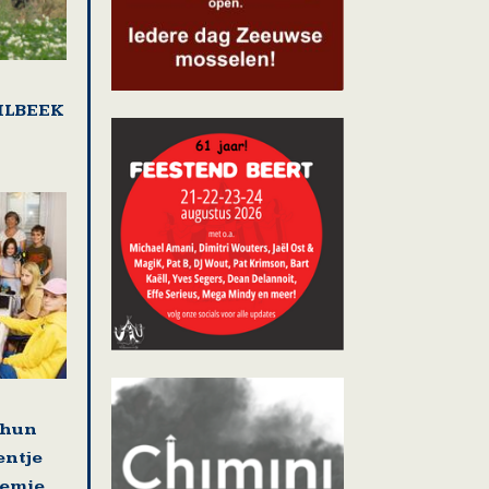
DILBEEK
 hun
entje
demie