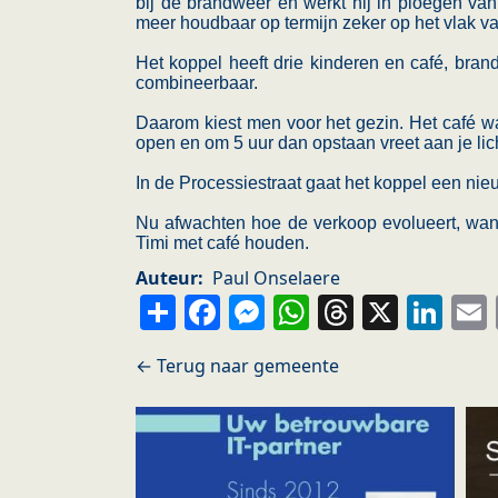
bij de brandweer en werkt hij in ploegen van 
meer houdbaar op termijn zeker op het vlak v
Het koppel heeft drie kinderen en café, bran
combineerbaar.
Daarom kiest men voor het gezin. Het café wa
open en om 5 uur dan opstaan vreet aan je li
In de Processiestraat gaat het koppel een ni
Nu afwachten hoe de verkoop evolueert, wan
Timi met café houden.
Auteur
Paul Onselaere
Share
Facebook
Messenger
WhatsApp
Thread
X
Li