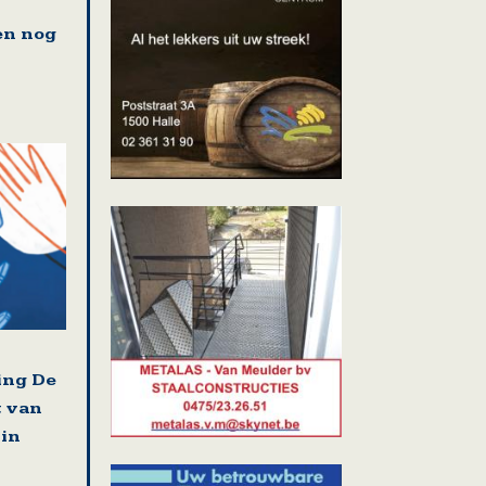
en nog
ing De
t van
 in