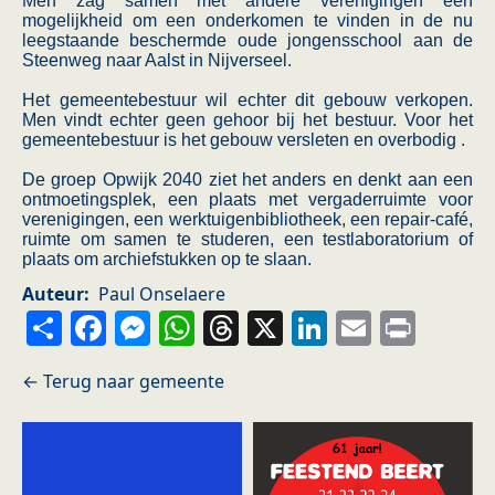
Men zag samen met andere verenigingen een
mogelijkheid om een onderkomen te vinden in de nu
leegstaande beschermde oude jongensschool aan de
Steenweg naar Aalst in Nijverseel.
Het gemeentebestuur wil echter dit gebouw verkopen.
Men vindt echter geen gehoor bij het bestuur. Voor het
gemeentebestuur is het gebouw versleten en overbodig .
De groep Opwijk 2040 ziet het anders en denkt aan een
ontmoetingsplek, een plaats met vergaderruimte voor
verenigingen, een werktuigenbibliotheek, een repair-café,
ruimte om samen te studeren, een testlaboratorium of
plaats om archiefstukken op te slaan.
Auteur
Paul Onselaere
Share
Facebook
Messenger
WhatsApp
Threads
X
LinkedIn
Email
Prin