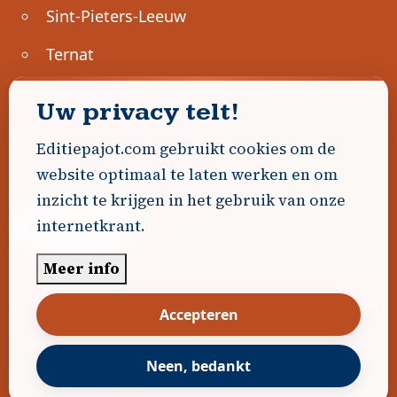
Sint-Pieters-Leeuw
Ternat
Ondernemen
Uw privacy telt!
Geen advertenties gevonden.
Editiepajot.com gebruikt cookies om de
website optimaal te laten werken en om
Uw advertentie hier? Contacteer ons!
inzicht te krijgen in het gebruik van onze
internetkrant.
Word Partner!
Meer info
© 2026
Editiepajot.com
|
Algemene voorwaarden
Accepteren
|
Disclaimer
|
Privacybeleid
|
Cookiebeleid
|
Gerealiseerd door
DavidHosse.net
Neen, bedankt