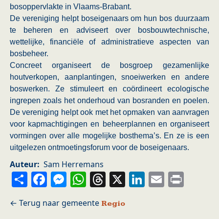
bosoppervlakte in Vlaams-Brabant.
De vereniging helpt boseigenaars om hun bos duurzaam
te beheren en adviseert over bosbouwtechnische,
wettelijke, financiële of administratieve aspecten van
bosbeheer.
Concreet organiseert de bosgroep gezamenlijke
houtverkopen, aanplantingen, snoeiwerken en andere
boswerken. Ze stimuleert en coördineert ecologische
ingrepen zoals het onderhoud van bosranden en poelen.
De vereniging helpt ook met het opmaken van aanvragen
voor kapmachtigingen en beheerplannen en organiseert
vormingen over alle mogelijke bosthema’s. En ze is een
uitgelezen ontmoetingsforum voor de boseigenaars.
Auteur
Sam Herremans
Share
Facebook
Messenger
WhatsApp
Threads
X
LinkedIn
Email
Prin
Regio