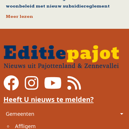
woonbeleid met nieuw subsidiereglement
Meer lezen
Heeft U nieuws te melden?
Voet
Gemeenten
Affligem