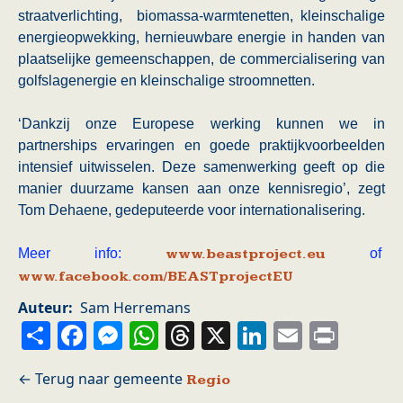
straatverlichting, biomassa-warmtenetten, kleinschalige
energieopwekking, hernieuwbare energie in handen van
plaatselijke gemeenschappen, de commercialisering van
golfslagenergie en kleinschalige stroomnetten.
‘Dankzij onze Europese werking kunnen we in
partnerships ervaringen en goede praktijkvoorbeelden
intensief uitwisselen. Deze samenwerking geeft op die
manier duurzame kansen aan onze kennisregio’, zegt
Tom Dehaene, gedeputeerde voor internationalisering.
Meer info:
www.beastproject.eu
of
www.facebook.com/BEASTprojectEU
Auteur
Sam Herremans
Share
Facebook
Messenger
WhatsApp
Threads
X
LinkedIn
Email
Prin
Regio